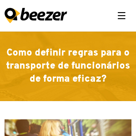
×
Como definir regras para o
transporte de funcionários
de forma eficaz?