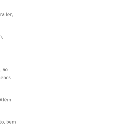
a ler,
o,
, ao
menos
. Além
nto, bem