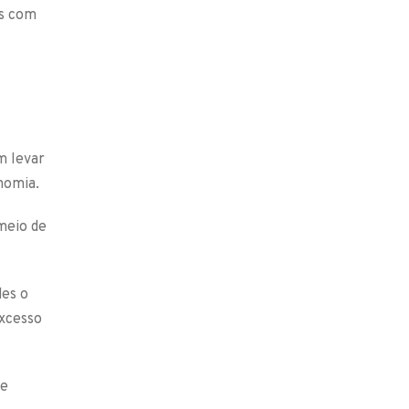
as com
m levar
onomia.
meio de
des o
excesso
ue