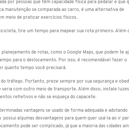
tada por pessoas que têm capacidade física para pedalar e que
uca manutenção se comparada ao carro, é uma alternativa de
m meio de praticar exercícios físicos.
bicicleta, tire um tempo para mapear sua rota primeiro. Além d
 planejamento de rotas, como o Google Maps, que podem te aj
tempo para o deslocamento. Por isso, é recomendável fazer o
ber quanto tempo você precisará.
to do tráfego. Portanto, preze sempre por sua segurança e obe
e seria com outro meio de transporte. Além disso, instale luzes
mentos refletivos e não se esqueça do capacete.
terminadas vantagens se usado de forma adequada e adotando
ta possui algumas desvantagens para quem quer usá-la ao ir par
locamento pode ser complicado, já que a maioria das cidades ai