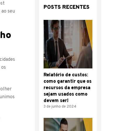
ost
POSTS RECENTES
s ao seu
lho
 cidades
 os
Relatório de custos:
como garantir que os
recursos da empresa
colher
sejam usados como
eunimos
devem ser!
3 de junho de 2024
u