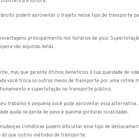
atmosférica e sonora.
sito podem aproveitar o trajeto nesse tipo de transporte par
desvantagens principalmente nos horários de pico. Superlotaçã
spera são algumas delas.
ente, mas que garante ótimos benefícios à sua qualidade de vida
ada você troca os outros meios de transporte por uma rotina 
estionamento e superlotação no transporte público.
o seu trabalho é pequena você pode aproveitar essa alternativa
dade ajuda na perda de peso e queima gorduras localizadas.
mudanças climáticas podem dificultar esse tipo de deslocame
 do que outros métodos de transporte.