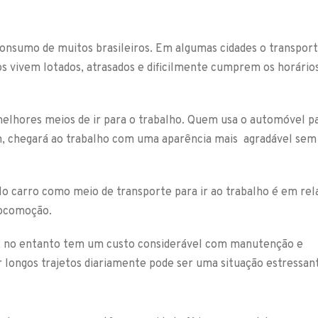
consumo de muitos brasileiros. Em algumas cidades o transpor
os vivem lotados, atrasados e dificilmente cumprem os horário
elhores meios de ir para o trabalho. Quem usa o automóvel p
, chegará ao trabalho com uma aparência mais agradável sem
lo carro como meio de transporte para ir ao trabalho é em rel
locomoção.
e, no entanto tem um custo considerável com manutenção e
r longos trajetos diariamente pode ser uma situação estressan